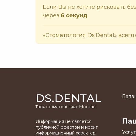
Если Вы не хотите рисковать б
через
6
секунд
«Стоматология Ds.Dental» всегд
DS.DENTAL
Балаш
Твоя стоматология в Москве
Па
Информация не является
публичной офертой и носит
Услу
информационный характер