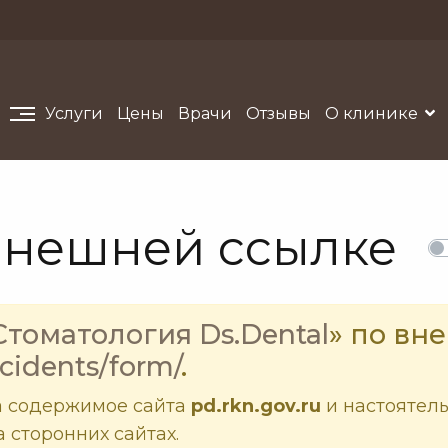
Услуги
Цены
Врачи
Отзывы
О клинике
внешней ссылке
Стоматология Ds.Dental
» по вн
ncidents/form/
.
а содержимое сайта
pd.rkn.gov.ru
и настоятел
 сторонних сайтах.